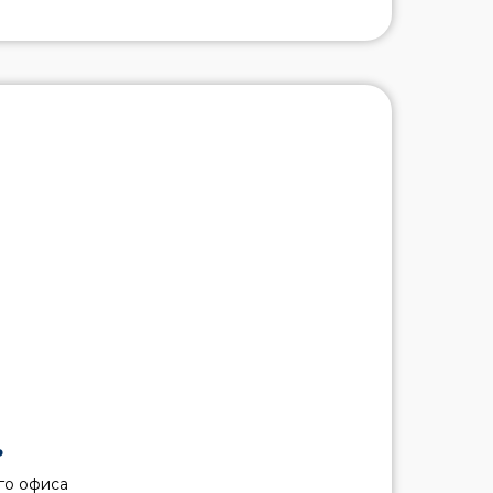
ь
го офиса