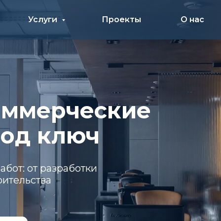
Услуги
Проекты
О нас
мерческие
д ключ
 от разработки
ьства