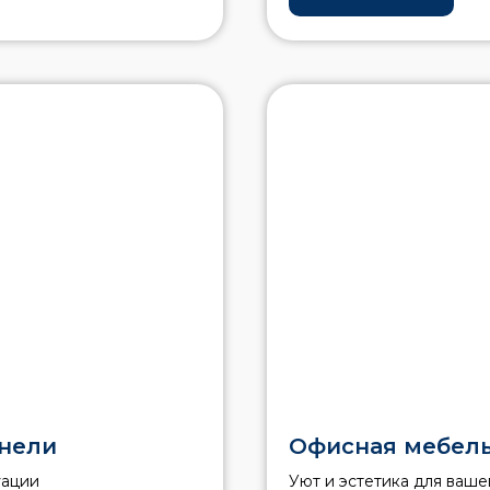
анели
Офисная мебел
уации
Уют и эстетика для ваше