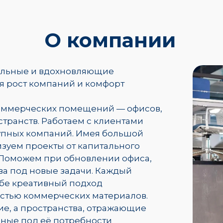
О компании
альные и вдохновляющие
я рост компаний и комфорт
оммерческих помещений — офисов,
странств. Работаем с клиентами
рупных компаний. Имея большой
зуем проекты от капитального
 Поможем при обновлении офиса,
ва под новые задачи. Каждый
ебе креативный подход
остью коммерческих материалов.
е, а пространства, отражающие
ные под её потребности